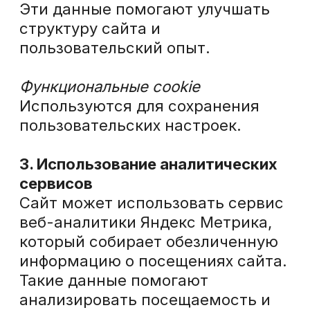
Пользователь может отключить
использование cookie в
настройках своего браузера.
При отключении cookie некоторые
функции сайта могут работать
некорректно.
5. Изменение политики
Компания вправе изменять
настоящую политику.
Актуальная версия документа
всегда доступна на Сайте.
6. Контакты
По вопросам использования
cookie пользователь может
обратиться:
ООО «ПЕРФОМАНС ЭКСПЕРТ»
Email:
info@expert-apm.ru