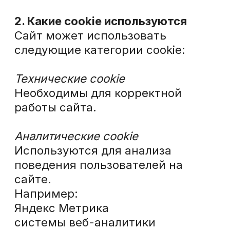
сайте.
Например:
Яндекс Метрика
системы веб-аналитики
Эти данные помогают улучшать
структуру сайта и
пользовательский опыт.
Функциональные cookie
Используются для сохранения
пользовательских настроек.
3. Использование аналитических
сервисов
Сайт может использовать сервис
веб-аналитики Яндекс Метрика,
который собирает обезличенную
информацию о посещениях сайта.
Такие данные помогают
анализировать посещаемость и
улучшать работу сайта.
4. Управление cookie