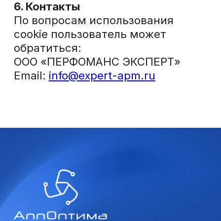
ИНН 7717285578
ОГРН 1157746334426
КПП 771701001
ОКВЭД 62.01, 62.02
info@expert-apm.ru
+7 (499) 550-50-99
Свидетельство о государственной регистрации
программы для ЭВМ №2025681063 АппОптима
Правообладатель ООО Перфоманс Эксперт
Реестровая запись №28673 от 09.07.2025
Произведена на основании поручения
Министерства цифрового развития, связи
и массовых коммуникаций Российской Федерации
от 09.07.2025 по протоколу заседания экспертного
совета №486пр от 20.06.2025
Код вида деятельности в области ИТ: 2.01
(Приказ Минцифры России № 449 от 11.05.2023 г.)
Свидетельство на товарный знак №1221896
© ООО «Перфоманс Эксперт»,
2026 Все права защищены